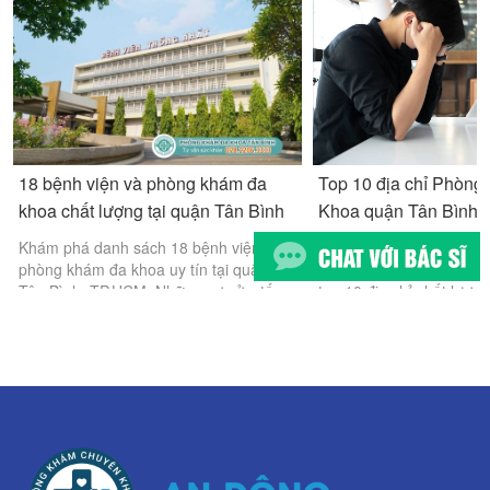
18 bệnh viện và phòng khám đa
Top 10 địa chỉ Phòn
khoa chất lượng tại quận Tân Bình
Khoa quận Tân Bình uy
cao
Khám phá danh sách 18 bệnh viện và
Tìm kiếm phòng khám đ
phòng khám đa khoa uy tín tại quận
Tân Bình uy tín ở TPH
Tân Bình, TP.HCM. Những cơ sở y tế
top 10 địa chỉ chất lượn
này nổi bật với đội ngũ bác sĩ chuyên
cao như Phòng Khám Đ
môn cao, trang thiết bị hiện đại.
Bình, Bernard, Golden H
nhiều cơ sở khác.