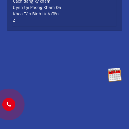
Cách đăng ký khám
bệnh tại Phòng Khám Đa
Khoa Tân Bình từ A đến
Z