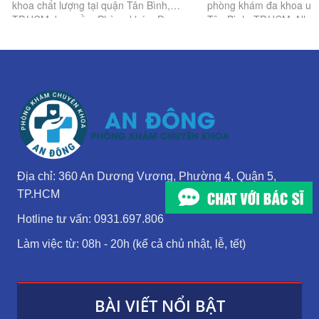
khoa chất lượng tại quận Tân Bình,
phòng khám đa khoa uy t
TP.HCM, bao gồm Phòng khám Đa
Tân Bình, TP.HCM. Nhữn
khoa Tân Bình, Bệnh viện Tâm Anh,
này nổi bật với đội ngũ 
Hoàn Mỹ Sài Gòn, Bệnh viện Tân Bình,
môn cao, trang thiết bị h
Thống Nhất, Mỹ Đức, CarePlus.
Địa chỉ: 360 An Dương Vương, Phường 4, Quận 5,
TP.HCM
Hotline tư vấn: 0931.697.806
Làm việc từ: 08h - 20h (kể cả chủ nhật, lễ, tết)
BÀI VIẾT NỔI BẬT