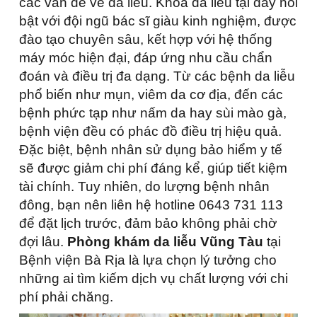
các vấn đề về da liễu. Khoa da liễu tại đây nổi
bật với đội ngũ bác sĩ giàu kinh nghiệm, được
đào tạo chuyên sâu, kết hợp với hệ thống
máy móc hiện đại, đáp ứng nhu cầu chẩn
đoán và điều trị đa dạng. Từ các bệnh da liễu
phổ biến như mụn, viêm da cơ địa, đến các
bệnh phức tạp như nấm da hay sùi mào gà,
bệnh viện đều có phác đồ điều trị hiệu quả.
Đặc biệt, bệnh nhân sử dụng bảo hiểm y tế
sẽ được giảm chi phí đáng kể, giúp tiết kiệm
tài chính. Tuy nhiên, do lượng bệnh nhân
đông, bạn nên liên hệ hotline 0643 731 113
để đặt lịch trước, đảm bảo không phải chờ
đợi lâu.
Phòng khám da liễu Vũng Tàu
tại
Bệnh viện Bà Rịa là lựa chọn lý tưởng cho
những ai tìm kiếm dịch vụ chất lượng với chi
phí phải chăng.