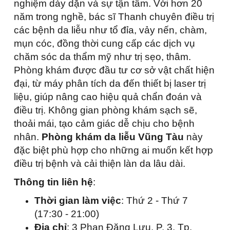
nghiệm dày dặn và sự tận tâm. Với hơn 20
năm trong nghề, bác sĩ Thanh chuyên điều trị
các bệnh da liễu như tổ đỉa, vảy nến, chàm,
mụn cóc, đồng thời cung cấp các dịch vụ
chăm sóc da thẩm mỹ như trị sẹo, thâm.
Phòng khám được đầu tư cơ sở vật chất hiện
đại, từ máy phân tích da đến thiết bị laser trị
liệu, giúp nâng cao hiệu quả chẩn đoán và
điều trị. Không gian phòng khám sạch sẽ,
thoải mái, tạo cảm giác dễ chịu cho bệnh
nhân.
Phòng khám da liễu Vũng Tàu
này
đặc biệt phù hợp cho những ai muốn kết hợp
điều trị bệnh và cải thiện làn da lâu dài.
Thông tin liên hệ
:
Thời gian làm việc
: Thứ 2 - Thứ 7
(17:30 - 21:00)
Địa chỉ
: 3 Phan Đăng Lưu, P. 3, Tp.