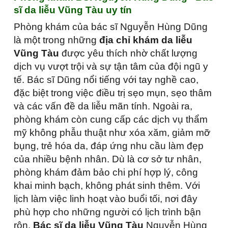
sĩ da liễu Vũng Tàu uy tín
Phòng khám của bác sĩ Nguyễn Hùng Dũng
là một trong những
địa chỉ khám da liễu
Vũng Tàu
được yêu thích nhờ chất lượng
dịch vụ vượt trội và sự tận tâm của đội ngũ y
tế. Bác sĩ Dũng nổi tiếng với tay nghề cao,
đặc biệt trong việc điều trị sẹo mụn, sẹo thâm
và các vấn đề da liễu mãn tính. Ngoài ra,
phòng khám còn cung cấp các dịch vụ thẩm
mỹ không phẫu thuật như xóa xăm, giảm mỡ
bụng, trẻ hóa da, đáp ứng nhu cầu làm đẹp
của nhiều bệnh nhân. Dù là cơ sở tư nhân,
phòng khám đảm bảo chi phí hợp lý, công
khai minh bạch, không phát sinh thêm. Với
lịch làm việc linh hoạt vào buổi tối, nơi đây
phù hợp cho những người có lịch trình bận
rộn.
Bác sĩ da liễu Vũng Tàu
Nguyễn Hùng