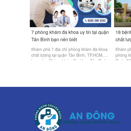
7 phòng khám đa khoa uy tín tại quận
18 bện
Tân Bình bạn nên biết
chất lư
Khám phá 7 địa chỉ phòng khám đa khoa
Khám ph
chất lượng tại quận Tân Bình, TP.HCM,
phòng k
bao gồm Phòng khám Đa khoa Tân Bình,
Bình, T
Bệnh viện Tâm Anh, Hoàn Mỹ Sài Gòn,
bật với 
Bệnh viện Tân Bình, Thống Nhất, Mỹ
trang thi
Đức, CarePlus.