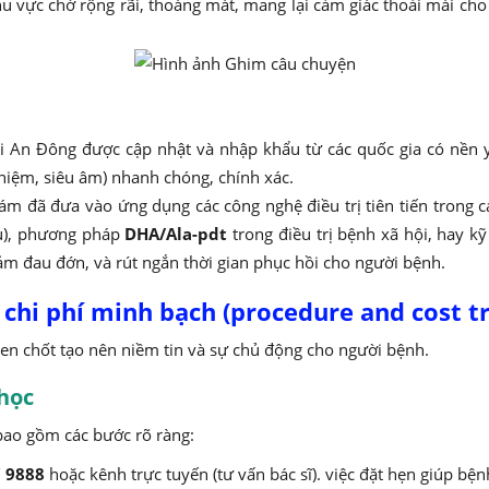
u vực chờ rộng rãi, thoáng mát, mang lại cảm giác thoải mái cho 
tại An Đông được cập nhật và nhập khẩu từ các quốc gia có nền 
hiệm, siêu âm) nhanh chóng, chính xác.
hám đã đưa vào ứng dụng các công nghệ điều trị tiên tiến trong
ầu), phương pháp
DHA/Ala-pdt
trong điều trị bệnh xã hội, hay k
ảm đau đớn, và rút ngắn thời gian phục hồi cho người bệnh.
chi phí minh bạch (procedure and cost t
then chốt tạo nên niềm tin và sự chủ động cho người bệnh.
học
 bao gồm các bước rõ ràng:
 9888
hoặc kênh trực tuyến (tư vấn bác sĩ). việc đặt hẹn giúp b