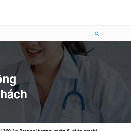
ông
khách
ại 360 An Dương Vương, quận 5, giúp người