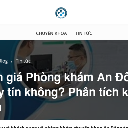
CHUYÊN KHOA
TIN TỨC
Blog
Tin tức
 giá Phòng khám An Đ
y tín không? Phân tích 
n
hiều và khách quan về phòng khám chuyên khoa An Đông t