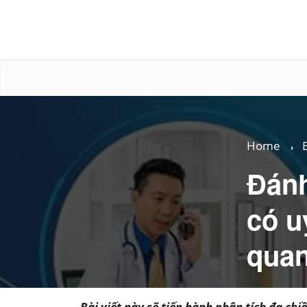
Home
Đánh
có u
qua
Bài viết này sẽ tiến hành phân tích đa c