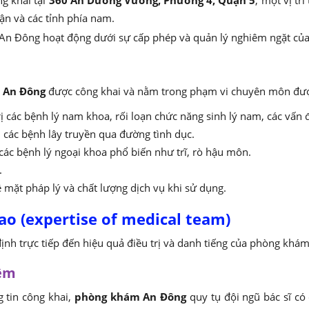
ng khai tại
360 An Dương Vương, Phường 4, Quận 5
, một vị tr
ận và các tỉnh phía nam.
 An Đông
được công khai và nằm trong phạm vi chuyên môn được
ị các bệnh lý nam khoa, rối loạn chức năng sinh lý nam, các vấn đ
ị các bệnh lây truyền qua đường tình dục.
 các bệnh lý ngoại khoa phổ biến như trĩ, rò hậu môn.
.
mặt pháp lý và chất lượng dịch vụ khi sử dụng.
ao (expertise of medical team)
định trực tiếp đến hiệu quả điều trị và danh tiếng của phòng khám
iệm
 tin công khai,
phòng khám An Đông
quy tụ đội ngũ bác sĩ c