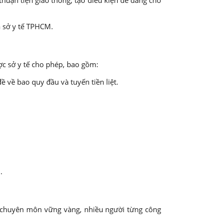
í thuận tiện giao thông, tạo điều kiện dễ dàng cho
 sở y tế cho phép, bao gồm:
ề về bao quy đầu và tuyến tiền liệt.
.
ó chuyên môn vững vàng, nhiều người từng công