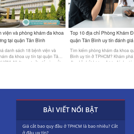
h viện và phòng khám đa khoa
Top 10 địa chỉ Phòng Khám 
ợng tại quận Tân Bình
quận Tân Bình uy tín đánh giá
á danh sách 18 bệnh viện và
Tìm kiếm phòng khám đa khoa q
hám đa khoa uy tín tại quận Tân
Bình uy tín ở TPHCM? Khám phá 
P.HCM. Những cơ sở y tế này nổi
địa chỉ chất lượng được đánh giá
đội ngũ bác sĩ chuyên môn cao,
Phòng Khám Đa Khoa Tân Bình, 
ết bị hiện đại.
Golden Healthcare và nhiều cơ sở
BÀI VIẾT NỔI BẬT
Giá cắt bao quy đầu ở TPHCM là bao nhiêu? Cắt
ở đâu uy tín?