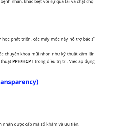
bệnh nhân, khác biệt với sự quá tải và chật chội
y học phát triển. các máy móc này hỗ trợ bác sĩ
 các chuyên khoa mũi nhọn như kỹ thuật xâm lấn
ỹ thuật
PPH/HCPT
trong điều trị trĩ. Việc áp dụng
ransparency)
ệnh nhân được cấp mã số khám và ưu tiên.