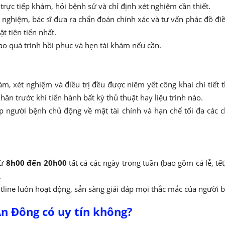
rực tiếp khám, hỏi bệnh sử và chỉ định xét nghiệm cần thiết.
 nghiệm, bác sĩ đưa ra chẩn đoán chính xác và tư vấn phác đồ điề
ật tiên tiến nhất.
sao quá trình hồi phục và hẹn tái khám nếu cần.
hám, xét nghiệm và điều trị đều được niêm yết công khai chi tiết 
ân trước khi tiến hành bất kỳ thủ thuật hay liệu trình nào.
p người bệnh chủ động về mặt tài chính và hạn chế tối đa các 
từ
8h00 đến 20h00
tất cả các ngày trong tuần (bao gồm cả lễ, tế
.
tline luôn hoạt động, sẵn sàng giải đáp mọi thắc mắc của người 
n Đông có uy tín không?