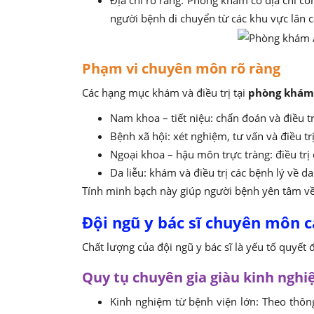
Địa chỉ rõ ràng: Phòng khám có địa chỉ cô
người bệnh di chuyển từ các khu vực lân c
Phạm vi chuyên môn rõ ràng
Các hạng mục khám và điều trị tại
phòng khám
Nam khoa – tiết niệu: chẩn đoán và điều tr
Bệnh xã hội: xét nghiệm, tư vấn và điều tr
Ngoại khoa – hậu môn trực tràng: điều trị
Da liễu: khám và điều trị các bệnh lý về da
Tính minh bạch này giúp người bệnh yên tâm về 
Đội ngũ y bác sĩ chuyên môn c
Chất lượng của đội ngũ y bác sĩ là yếu tố quyết 
Quy tụ chuyên gia giàu kinh ngh
Kinh nghiệm từ bệnh viện lớn: Theo thông