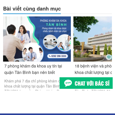
Bài viết cùng danh mục
7 phòng khám đa khoa uy tín tại
18 bệnh viện và phòn
quận Tân Bình bạn nên biết
khoa chất lượng tại q
Khám phá 7 địa chỉ phòng khám đa
Khám phá danh sách 18 
khoa chất lượng tại quận Tân Bình,
phòng khám đa khoa uy t
TP.HCM, bao gồm Phòng khám Đa
Tân Bình, TP.HCM. Nhữn
khoa Tân Bình, Bệnh viện Tâm Anh,
này nổi bật với đội ngũ 
Hoàn Mỹ Sài Gòn, Bệnh viện Tân Bình,
môn cao, trang thiết bị h
Thống Nhất, Mỹ Đức, CarePlus.