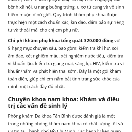
bệnh xã hội, u nang buồng trứng, u xơ tử cung và vô sinh
hiếm muộn ở nữ giới. Quy trình khám phụ khoa được
thực hiện một cách chuẩn xác, kín đáo, đảm bảo sự riêng
tư và thoải mái cho chị em phụ nữ.
Chi phí khám phụ khoa tổng quát 320.000 đồng
với
9 hạng mục chuyên sâu, bao gồm: kiểm tra khí hư, soi
âm đạo, xét nghiệm máu, xét nghiệm nước tiểu, kiểm tra
vi khuẩn lậu, kiểm tra giang mai, sàng lọc HIV, kiểm tra vi
khuẩn/nấm và phát hiện thai sớm. Đây là một gói khám
toàn diện, giúp chị em nắm bắt tình trạng sức khỏe của
mình một cách đầy đủ nhất.
Chuyên khoa nam khoa: Khám và điều
trị các vấn đề sinh lý
Phòng khám Đa khoa Tân Bình được đánh giá là một
trong những phòng khám nam khoa có chất lượng tốt và
uy tín tại Thành phố Hồ Chí Minh. Các bệnh lý liên quan